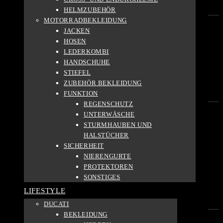
3
HELMZUBEHÖR
MOTORRADBEKLEIDUNG
JACKEN
GRUNDFARBE
HOSEN
LEDERKOMBI
Schwarz
HANDSCHUHE
3
STIEFEL
Grau
ZUBEHÖR BEKLEIDUNG
1
FUNKTION
REGENSCHUTZ
UNTERWÄSCHE
SAISON
STURMHAUBEN UND
HALSTÜCHER
Sommer
SICHERHEIT
1
NIERENGURTE
Ganzjährig
PROTEKTOREN
1
SONSTIGES
3-Jahreszeiten
LIFESTYLE
1
DUCATI
BEKLEIDUNG