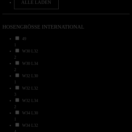
ALLE LADEN
HOSENGRÖSSE INTERNATIONAL
49
1
W30 L32
2
W30 L34
2
W32 L30
1
W32 L32
3
W32 L34
2
W34 L30
1
W34 L32
4