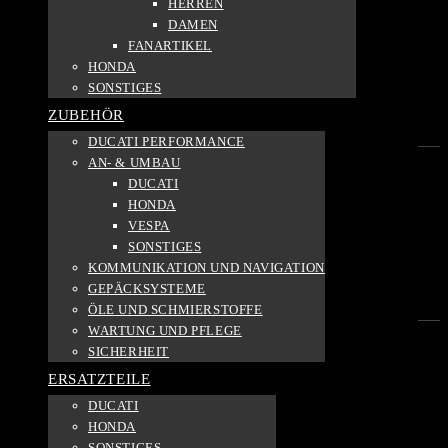
HERREN
WASSERDICHT
DAMEN
FANARTIKEL
Ja
HONDA
2
SONSTIGES
Nein
ZUBEHÖR
1
DUCATI PERFORMANCE
AN- & UMBAU
DUCATI
MATERIALZUSAMMENSETZUNG
HONDA
VESPA
Textil
SONSTIGES
2
KOMMUNIKATION UND NAVIGATION
Mesh
GEPÄCKSYSTEME
1
ÖLE UND SCHMIERSTOFFE
WARTUNG UND PFLEGE
SICHERHEIT
GRÖSSE INTERNATIONAL
ERSATZTEILE
S
DUCATI
3
HONDA
M
SONSTIGES