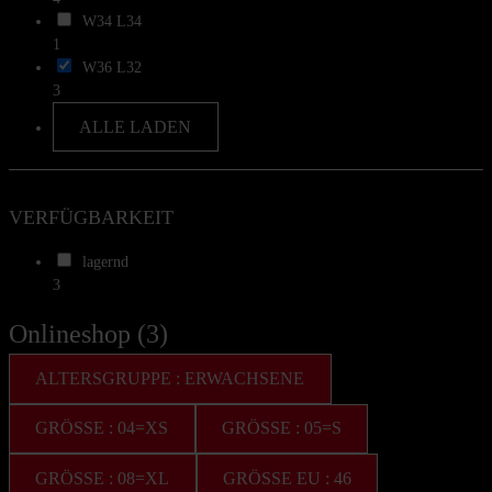
W34 L34
1
W36 L32
3
ALLE LADEN
VERFÜGBARKEIT
lagernd
3
Onlineshop (3)
ALTERSGRUPPE : ERWACHSENE
GRÖSSE : 04=XS
GRÖSSE : 05=S
GRÖSSE : 08=XL
GRÖSSE EU : 46