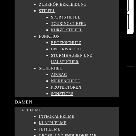
Auswahl erlauben
ZUBEHÖR BEKLEIDUNG
FILTER
STIEFEL
SPORTSTIEFEL
Nur notwendige Cookies verwenden
TOURINGSTIEFEL
MARKE
KURZE STIEFEL
FUNKTION
Held
REGENSCHUTZ
2
UNTERWÄSCHE
Germot
STURMHAUBEN UND
1
HALSTÜCHER
SICHERHEIT
AIRBAG
PREIS
NIERENGURTE
PROTEKTOREN
139.95
299.95
SONSTIGES
LADEN
DAMEN
HELME
INTEGRALHELME
ALTERSGRUPPE
KLAPPHELME
JETHELME
Erwachsene
CROSS- UND ENDUROHELME