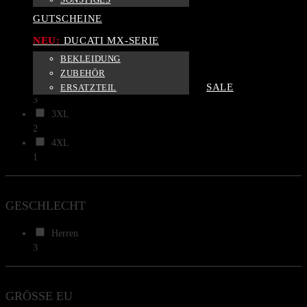
3
GUTSCHEINE
L
NEU:
DUCATI MX-SERIE
3
XL
BEKLEIDUNG
3
ZUBEHÖR
XXL
SALE
ERSATZTEIL
3
3XL
2
4XL
1
GESCHLECHT
Herren
3
GRÖSSE EU